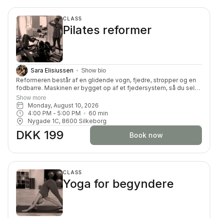
CLASS
Pilates reformer
Sara Elisiussen
Show bio
Reformeren består af en glidende vogn, fjedre, stropper og en
fodbarre. Maskinen er bygget op af et fjedersystem, så du selv
kan kan tilpasse belastningen. Du får en dynamisk og effektiv
Show more
træning, hvor du vil blive tilpas udfordret på din styrke,
Monday, August 10, 2026
smidighed, balance, koordination og koncentration.
4:00 PM
 - 
5:00 PM
60
min
Nygade 1C, 8600 Silkeborg
DKK 199
Book now
CLASS
Yoga for begyndere