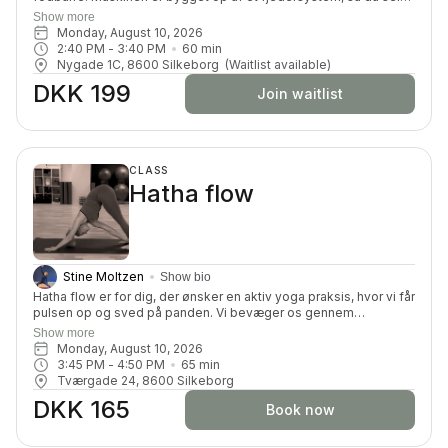
kan kan tilpasse belastningen. Du får en dynamisk og effektiv
Show more
træning, hvor du vil blive tilpas udfordret på din styrke,
Monday, August 10, 2026
smidighed, balance, koordination og koncentration.
2:40 PM
 - 
3:40 PM
60
min
Nygade 1C, 8600 Silkeborg
(Waitlist available)
DKK 199
Join waitlist
CLASS
Hatha flow
Stine Moltzen
Show bio
Hatha flow er for dig, der ønsker en aktiv yoga praksis, hvor vi får
pulsen op og sved på panden. Vi bevæger os gennem
forskellige flows/sekvenser af solhilsener, stående stillinger og
Show more
leger med balance og styrke. I den sidste del af timer skruer vi
Monday, August 10, 2026
ned for tempoet og laver siddende/liggende stræk.
3:45 PM
 - 
4:50 PM
65
min
Tværgade 24, 8600 Silkeborg
DKK 165
Book now