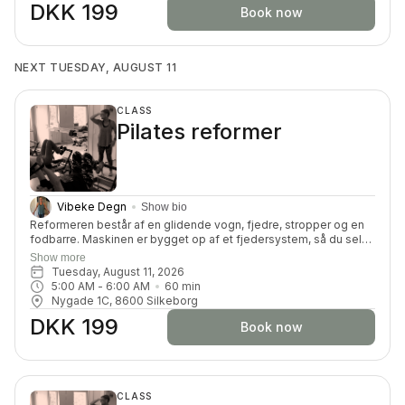
DKK 199
Book now
NEXT TUESDAY, AUGUST 11
CLASS
Pilates reformer
Vibeke Degn
Show bio
Reformeren består af en glidende vogn, fjedre, stropper og en
fodbarre. Maskinen er bygget op af et fjedersystem, så du selv
kan kan tilpasse belastningen. Du får en dynamisk og effektiv
Show more
træning, hvor du vil blive tilpas udfordret på din styrke,
Tuesday, August 11, 2026
smidighed, balance, koordination og koncentration.
5:00 AM
 - 
6:00 AM
60
min
Nygade 1C, 8600 Silkeborg
DKK 199
Book now
CLASS