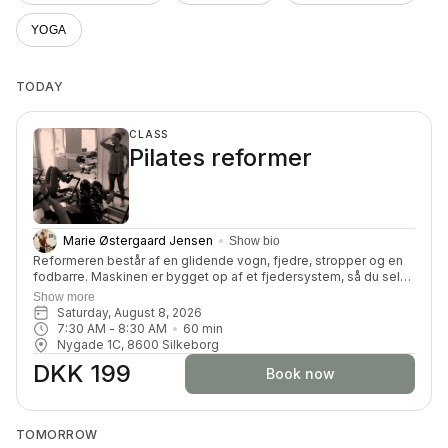
YOGA
TODAY
CLASS
Pilates reformer
Marie Østergaard Jensen
Show bio
Reformeren består af en glidende vogn, fjedre, stropper og en
fodbarre. Maskinen er bygget op af et fjedersystem, så du selv
kan kan tilpasse belastningen. Du får en dynamisk og effektiv
Show more
træning, hvor du vil blive tilpas udfordret på din styrke,
Saturday, August 8, 2026
smidighed, balance, koordination og koncentration.
7:30 AM
 - 
8:30 AM
60
min
Nygade 1C, 8600 Silkeborg
DKK 199
Book now
TOMORROW