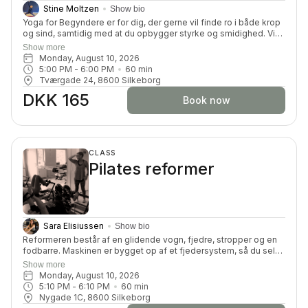
Stine Moltzen
Show bio
Yoga for Begyndere er for dig, der gerne vil finde ro i både krop
og sind, samtidig med at du opbygger styrke og smidighed. Vi
guider dig trygt igennem de grundlæggende yogastillinger og
Show more
åndedrætsøvelser, så du lærer at bevæge dig med kontrol og
Monday, August 10, 2026
opmærksomhed. På dette hold handler det om at skabe balance
5:00 PM
 - 
6:00 PM
60
min
– både fysisk og mentalt. Du vil opleve, hvordan yoga kan hjælpe
Tværgade 24, 8600 Silkeborg
dig med at slippe spændinger og stivhed i kroppen, samtidig
DKK 165
med at du får mere energi og et klart hoved. Vi tager det i et
Book now
roligt tempo, hvor alle kan være med – også hvis du ikke er
smidig eller har prøvet yoga før. Øvelserne tilpasses, så de
passer til din krop, og der er altid plads til pauser undervejs.
CLASS
Pilates reformer
Sara Elisiussen
Show bio
Reformeren består af en glidende vogn, fjedre, stropper og en
fodbarre. Maskinen er bygget op af et fjedersystem, så du selv
kan kan tilpasse belastningen. Du får en dynamisk og effektiv
Show more
træning, hvor du vil blive tilpas udfordret på din styrke,
Monday, August 10, 2026
smidighed, balance, koordination og koncentration.
5:10 PM
 - 
6:10 PM
60
min
Nygade 1C, 8600 Silkeborg