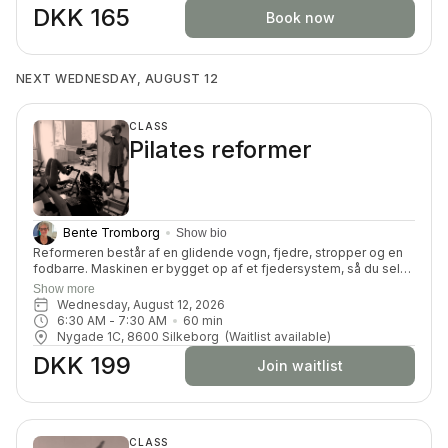
fællesskab, inden sengetid.
DKK 165
Book now
NEXT WEDNESDAY, AUGUST 12
CLASS
Pilates reformer
Bente Tromborg
Show bio
Reformeren består af en glidende vogn, fjedre, stropper og en
fodbarre. Maskinen er bygget op af et fjedersystem, så du selv
kan kan tilpasse belastningen. Du får en dynamisk og effektiv
Show more
træning, hvor du vil blive tilpas udfordret på din styrke,
Wednesday, August 12, 2026
smidighed, balance, koordination og koncentration.
6:30 AM
 - 
7:30 AM
60
min
Nygade 1C, 8600 Silkeborg
(Waitlist available)
DKK 199
Join waitlist
CLASS