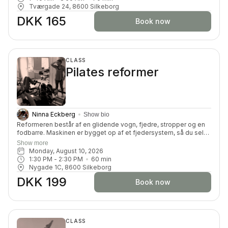
Tværgade 24, 8600 Silkeborg
DKK 165
Book now
CLASS
Pilates reformer
Ninna Eckberg
Show bio
Reformeren består af en glidende vogn, fjedre, stropper og en
fodbarre. Maskinen er bygget op af et fjedersystem, så du selv
kan kan tilpasse belastningen. Du får en dynamisk og effektiv
Show more
træning, hvor du vil blive tilpas udfordret på din styrke,
Monday, August 10, 2026
smidighed, balance, koordination og koncentration.
1:30 PM
 - 
2:30 PM
60
min
Nygade 1C, 8600 Silkeborg
DKK 199
Book now
CLASS