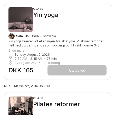
CLASS
Yin yoga
Sara Elisiussen
Show bio
Yin yoga kræver lidt eller ingen fysisk styrke. Vi skruer tempoet
helt ned og befinder os som udgangspunkt i stillingerne 3-5
minutter, de fleste stillinger vil være siddende eller liggende. Det
Show more
kan sammenholdt med andre yogaformer synes som lang tid,
Sunday, August 9, 2026
men når først man vænner sig til det langsomme tempo, føles
7:30 AM
 - 
8:45 AM
75
min
det magisk, at få lov at give slip og at have god tid til det.
Tværgade 24, 8600 Silkeborg
PÅKLÆDNING: Passende tøj i flere lag, der kan tages af og på
DKK 165
løbende - hellere for meget end for lidt.
Cancelled
NEXT MONDAY, AUGUST 10
CLASS
Pilates reformer