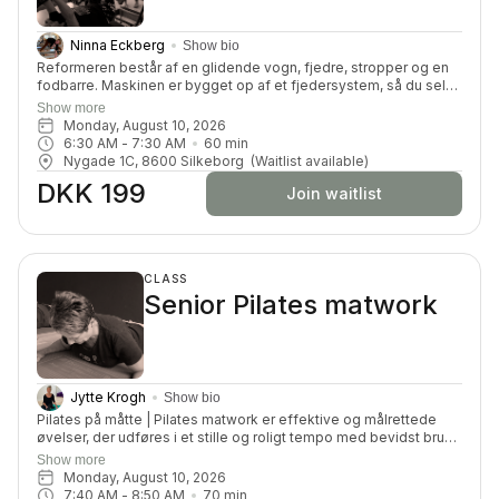
Ninna Eckberg
Show bio
Reformeren består af en glidende vogn, fjedre, stropper og en
fodbarre. Maskinen er bygget op af et fjedersystem, så du selv
kan kan tilpasse belastningen. Du får en dynamisk og effektiv
Show more
træning, hvor du vil blive tilpas udfordret på din styrke,
Monday, August 10, 2026
smidighed, balance, koordination og koncentration.
6:30 AM
 - 
7:30 AM
60
min
Nygade 1C, 8600 Silkeborg
(Waitlist available)
DKK 199
Join waitlist
CLASS
Senior Pilates matwork
Jytte Krogh
Show bio
Pilates på måtte | Pilates matwork er effektive og målrettede
øvelser, der udføres i et stille og roligt tempo med bevidst brug
af åndedrættet. Pilates er en særlig form for smidigheds- og
Show more
styrketræning, der justerer balancen mellem forskellige
Monday, August 10, 2026
muskelgrupper og har derudover en afstressende effekt.
7:40 AM
 - 
8:50 AM
70
min