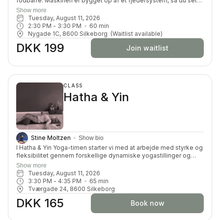
fodbarre. Maskinen er bygget op af et fjedersystem, så du selv
kan kan tilpasse belastningen. Du får en dynamisk og effektiv
Show more
træning, hvor du vil blive tilpas udfordret på din styrke,
Tuesday, August 11, 2026
smidighed, balance, koordination og koncentration.
2:30 PM
 - 
3:30 PM
60
min
Nygade 1C, 8600 Silkeborg
(Waitlist available)
DKK 199
Join waitlist
CLASS
Hatha & Yin
Stine Moltzen
Show bio
I Hatha & Yin Yoga-timen starter vi med at arbejde med styrke og
fleksibilitet gennem forskellige dynamiske yogastillinger og
åndedrætsøvelser. Efter den mere dynamiske del af timen
Show more
skifter vi til Yin Yoga-praksis, hvor vi går ind i rolige, langvarige
Tuesday, August 11, 2026
udstrækninger, typisk siddende eller liggende stillinger. Vi
3:30 PM
 - 
4:35 PM
65
min
forbliver i disse stillinger i længere tid, normalt mellem 3 og 5
Tværgade 24, 8600 Silkeborg
minutter, hvilket giver dig mulighed for at arbejde dybt ind i
DKK 165
bindevævet og frigøre spændinger i kroppen.
Book now