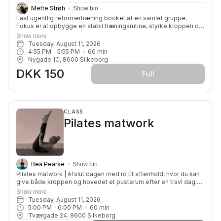
Mette Strøh
Show bio
Fast ugentlig reformertræning booket af en samlet gruppe.
Fokus er at opbygge en stabil træningsrutine, styrke kroppen og
øge smidigheden – samtidig med at vi reducerer stivhed i
Show more
kroppen og træthed i hovedet fra en travl hverdag. Et trygt og
Tuesday, August 11, 2026
støttende fællesskab, hvor der er plads til alle niveauer. Kunne
4:55 PM
 - 
5:55 PM
60
min
det være noget for dig? Kontakt Bente Tromborg for yderligere
Nygade 1C, 8600 Silkeborg
oplysninger.
DKK 150
Full
CLASS
Pilates matwork
Bea Pearse
Show bio
Pilates matwork | Afslut dagen med ro Et aftenhold, hvor du kan
give både kroppen og hovedet et pusterum efter en travl dag.
Holdet passer til alle – også hvis du er ny eller letøvet – og
Show more
fokuserer på styrke, smidighed og balance. Her handler det ikke
Tuesday, August 11, 2026
om at præstere, men om at gøre noget godt for dig selv og
5:00 PM
 - 
6:00 PM
60
min
mærke effekten i kroppen og sindet - i trygge rammer og et lille
Tværgade 24, 8600 Silkeborg