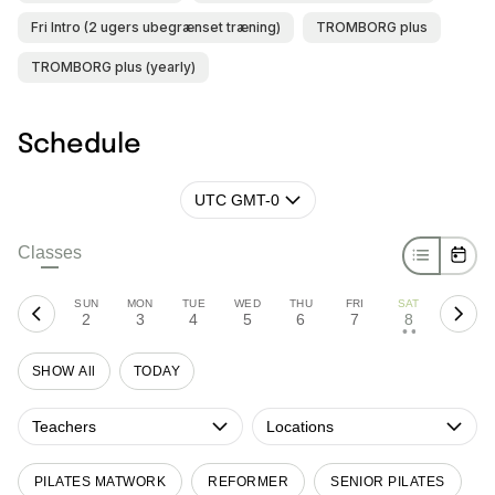
Fri Intro (2 ugers ubegrænset træning)
TROMBORG plus
TROMBORG plus (yearly)
Schedule
UTC GMT-0
Classes
SUN
MON
TUE
WED
THU
FRI
SAT
2
3
4
5
6
7
8
• •
SHOW All
TODAY
Teachers
Locations
PILATES MATWORK
REFORMER
SENIOR PILATES