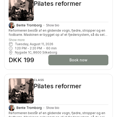
Pilates reformer
Bente Tromborg
Show bio
Reformeren består af en glidende vogn, fjedre, stropper og en
fodbarre. Maskinen er bygget op af et fjedersystem, så du selv
kan kan tilpasse belastningen. Du får en dynamisk og effektiv
Show more
træning, hvor du vil blive tilpas udfordret på din styrke,
Tuesday, August 11, 2026
smidighed, balance, koordination og koncentration.
1:20 PM
 - 
2:20 PM
60
min
Nygade 1C, 8600 Silkeborg
DKK 199
Book now
CLASS
Pilates reformer
Bente Tromborg
Show bio
Reformeren består af en glidende vogn, fjedre, stropper og en