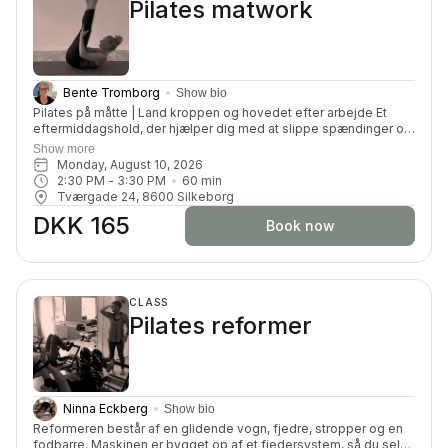
Pilates matwork
Bente Tromborg
Show bio
Pilates på måtte | Land kroppen og hovedet efter arbejde Et
eftermiddagshold, der hjælper dig med at slippe spændinger og
forebygge uro i kroppen efter en lang arbejdsdag. Træningen
Show more
arbejder med styrke og smidighed, samtidig med at hovedet får
Monday, August 10, 2026
en pause. Et lille pusterum, hvor du kan lande i kroppen, samle
2:30 PM
 - 
3:30 PM
60
min
energi og forberede dig på resten af dagen.
Tværgade 24, 8600 Silkeborg
DKK 165
Book now
CLASS
Pilates reformer
Ninna Eckberg
Show bio
Reformeren består af en glidende vogn, fjedre, stropper og en
fodbarre. Maskinen er bygget op af et fjedersystem, så du selv