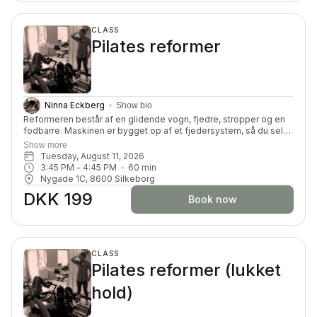
CLASS
Pilates reformer
Ninna Eckberg
Show bio
Reformeren består af en glidende vogn, fjedre, stropper og en
fodbarre. Maskinen er bygget op af et fjedersystem, så du selv
kan kan tilpasse belastningen. Du får en dynamisk og effektiv
Show more
træning, hvor du vil blive tilpas udfordret på din styrke,
Tuesday, August 11, 2026
smidighed, balance, koordination og koncentration.
3:45 PM
 - 
4:45 PM
60
min
Nygade 1C, 8600 Silkeborg
DKK 199
Book now
CLASS
Pilates reformer (lukket
hold)