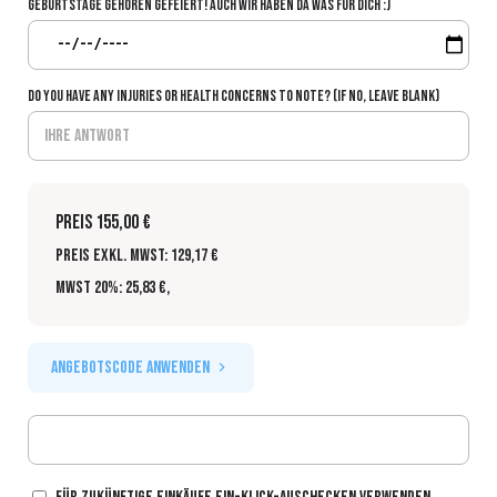
Geburtstage gehören gefeiert! Auch wir haben da was für dich :)
Do you have any injuries or health concerns to note? (If no, leave blank)
Preis
155,00 €
Preis exkl. MwSt: 129,17 €
MwSt 20%: 25,83 €
,
Angebotscode anwenden