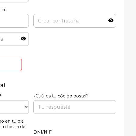
nico
al
?
¿Cuál es tu código postal?
o en tu día
 tu fecha de
DNI/NIF