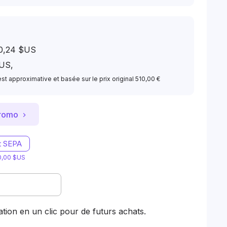
490,24 $US
$US
,
t approximative et basée sur le prix original 510,00 €
promo
t SEPA
 0,00 $US
dation en un clic pour de futurs achats.