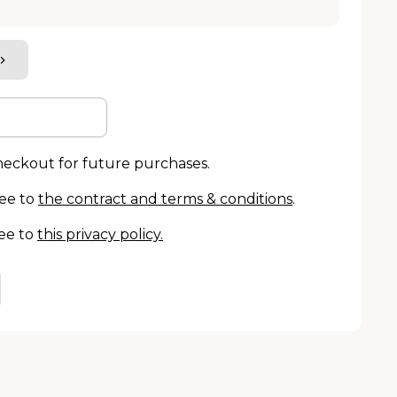
checkout for future purchases.
ree to
the contract and terms & conditions
.
ee to
this privacy policy
.