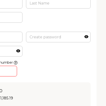
 number
00
1,185.19