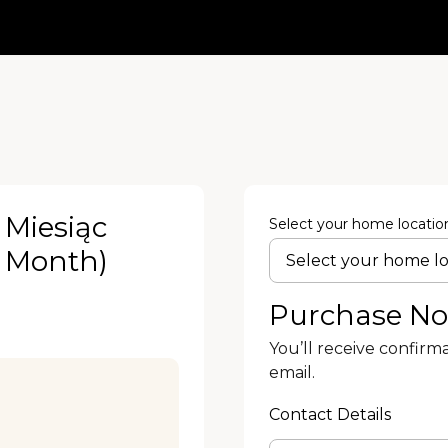
 Miesiąc
Select your home locatio
/ Month)
Purchase N
You’ll receive confirm
email.
Contact Details