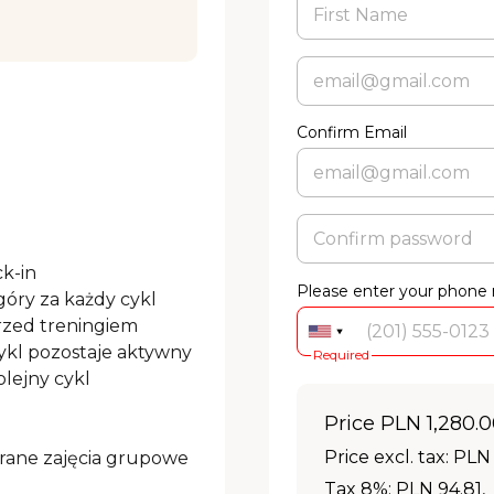
Confirm Email
k-in

Please enter your phone
góry za każdy cykl

rzed treningiem

kl pozostaje aktywny

Required
lejny cykl

Price
PLN 1,280.
Price excl. tax: PLN 
brane zajęcia grupowe 
Tax 8%: PLN 94.81
,