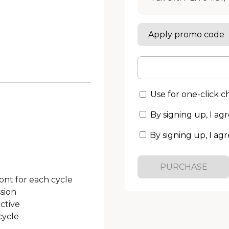
Apply promo code
———————————

Use for one-click 
By signing up, I ag
By signing up, I agr
PURCHASE
nt for each cycle

sion

ctive

ycle
