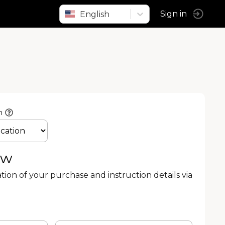
English
Sign in
n
ow
ation of your purchase and instruction details via