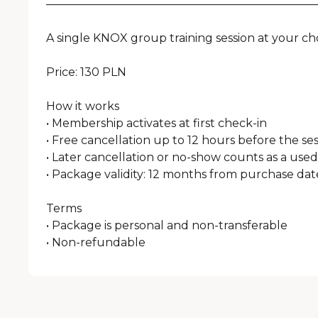
————————————————————————
A single KNOX group training session at your cho
Price: 130 PLN

How it works

• Membership activates at first check-in

• Free cancellation up to 12 hours before the ses
• Later cancellation or no-show counts as a used 
• Package validity: 12 months from purchase date
Terms

• Package is personal and non-transferable

• Non-refundable