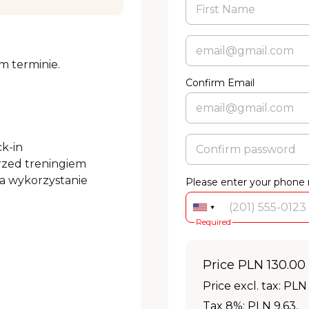
terminie.

Confirm Email
k-in

rzed treningiem

a wykorzystanie 
Please enter your phone
Required
Price
PLN 130.00
Price excl. tax: PLN
Tax 8%: PLN 9.63
,