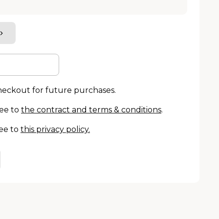
checkout for future purchases.
ree to
the contract and terms & conditions
.
ee to
this privacy policy
.