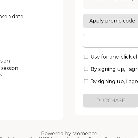
———————————

sen date.

Apply promo code
Use for one-click 
sion

session

By signing up, I ag


By signing up, I agr
PURCHASE
Powered by
Momence