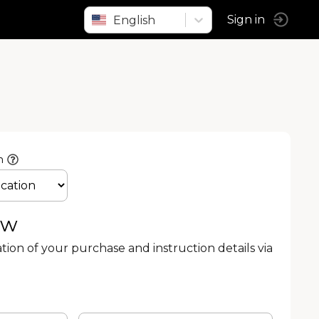
English
Sign in
n
ow
ation of your purchase and instruction details via