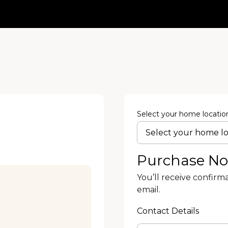
Select your home locatio
Purchase N
You’ll receive confirm
email.
Contact Details