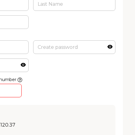
 number
 120.37