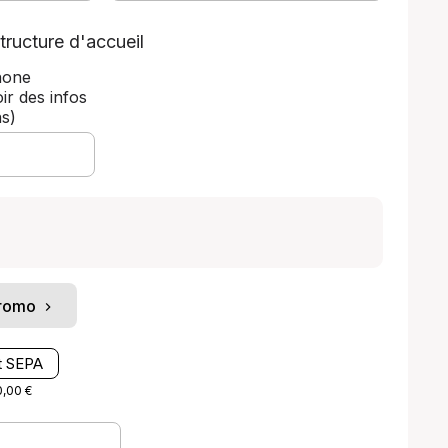
tructure d'accueil
hone
ir des infos
ns)
promo
t SEPA
0,00 €